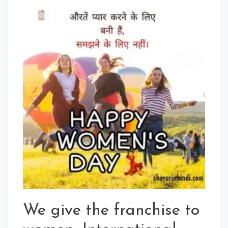
Women’S
Day
2020:
Top
28
Women’S
Day
Quotes
In
Hindi
For
Whatsapp
Status
We give the franchise to