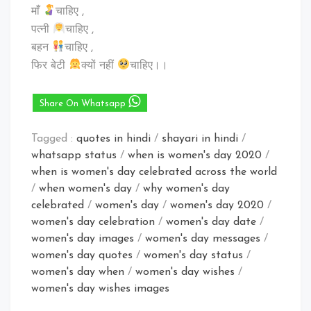
माँ
चाहिए ,
पत्नी
चाहिए ,
बहन
चाहिए ,
फिर बेटी
क्यों नहीं
चाहिए।।
Share On Whatsapp
Tagged :
quotes in hindi
/
shayari in hindi
/
whatsapp status
/
when is women's day 2020
/
when is women's day celebrated across the world
/
when women's day
/
why women's day
celebrated
/
women's day
/
women's day 2020
/
women's day celebration
/
women's day date
/
women's day images
/
women's day messages
/
women's day quotes
/
women's day status
/
women's day when
/
women's day wishes
/
women's day wishes images