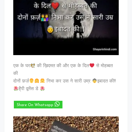
एक के घर
की ख़िदमत की और एक के दिल
से मोहब्बत
की
दोनों फ़र्ज़
निभा कर उस ने सारी उम्र
इबादत की!!
है्पी वूमेंस डे
Share On Whatsapp