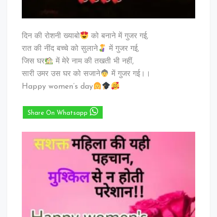
दिन की रोशनी ख्याबो
को बनाने में गुजर गई,
रात की नींद बच्चे को सुलाने
में गुजर गई,
जिस घर
में मेरे नाम की तखती भी नहीं,
सारी उमर उस घर को सजाने
में गुजर गई।।
Happy women’s day
Share On Whatsapp