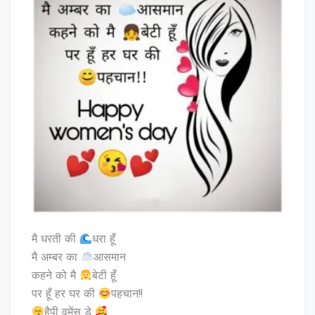
मै धरती की
धरा हूँ
मै अम्बर का
आसमान
कहने को मै
बेटी हूँ
पर हूँ हर घर की
पहचान!!
है्पी वूमेंस डे