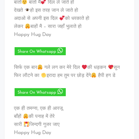
बातो
बातो मैं
दिल ले जाते हो
देखते
हो इस तरह जान ले जाते हो
अदाओ से अपनी इस दिल
को धरकाते हो
लेकर
बाहों मै – सारा जहाँ भुलाते हो
Happy Hug Day
Share On Whatsapp
सिर्फ एक बार
गले लग कर मेरे दिल
की धड़कन
सुन
फिर लौटने का
इरादा हम तुम पर छोड़ देंगे
हैपी हग डे
Share On Whatsapp
एक ही तमन्ना, एक ही आरजू
बाँहों
की पनाह में तेरे
सारी
जिन्दगी गुजर जाए
Happy Hug Day