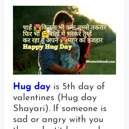
Hug
Day
Shayari
2020
In
Hindi
For
Whatsapp
Status
Hug day
is 5th day of
valentines (Hug day
Shayari). If someone is
sad or angry with you