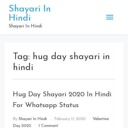
Skip
Shayari In
to
Hindi
content
Shayari In Hindi
Tag:
hug day shayari in
hindi
Hug Day Shayari 2020 In Hindi
For Whatsapp Status
By
Shayari In Hindi
February 11, 2020
Valentine
on
Day 2020
1 Comment