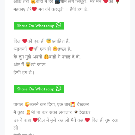
आके तेरी
बाँहों में हर
शाम लगे सिंधूरी… मेरे मन
को
महकाए तेरे
मन की कस्तूरी । हैपी हग डे..
Share On Whatsapp
दिल
की एक ही
ख्‍वाहिश हैं..
धड़कनों
की एक ही
इच्छा हैं..
के तुम मुझे अपनी
बाहों में पनाह दे दो,
और में
खो जाऊ
हैप्पी हग डे।
Share On Whatsapp
पागल
उसने कर दिया, एक बार
देखकर
मै कुछ
भी ना कर सका लगातार
देखकर
उसने कहा
दिल में मुजे रख लो मैनें कहा
दिल ही तुम रख
लो।