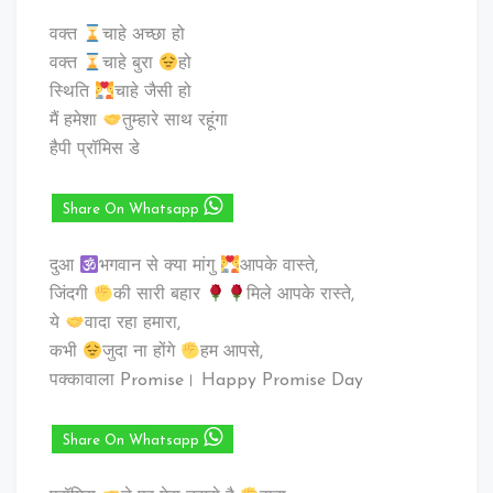
वक्त
चाहे अच्छा हो
वक्त
चाहे बुरा
हो
स्थिति
चाहे जैसी हो
मैं हमेशा
तुम्हारे साथ रहूंगा
हैपी प्रॉमिस डे
Share On Whatsapp
दुआ
भगवान से क्या मांगु
आपके वास्ते,
जिंदगी
की सारी बहार
मिले आपके रास्ते,
ये
वादा रहा हमारा,
कभी
जुदा ना होंगे
हम आपसे,
पक्कावाला Promise। Happy Promise Day
Share On Whatsapp