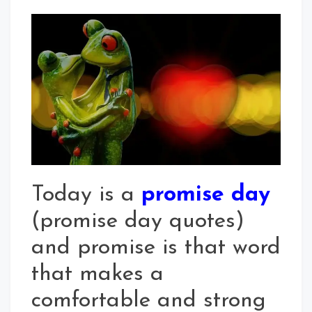
Promise
Day
Quotes
2020
In
Hindi
For
Whatsapp
Status
Today is a
promise day
(promise day quotes)
and promise is that word
that makes a
comfortable and strong