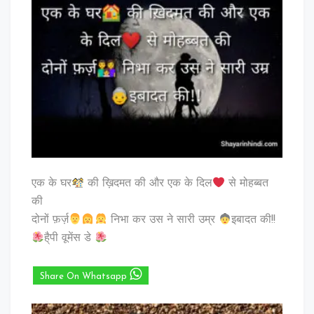
एक के घर
की ख़िदमत की और एक के दिल
से मोहब्बत
की
दोनों फ़र्ज़
निभा कर उस ने सारी उम्र
इबादत की!!
है्पी वूमेंस डे
Share On Whatsapp