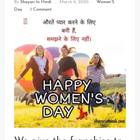
By
Shayari In Hindi
March 6, 2020
Women’S
on
Day
1 Comment
Women’S
Day
2020:
Top
28
Women’S
Day
Quotes
In
Hindi
For
Whatsapp
Status