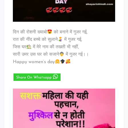
दिन की रोशनी ख्याबो
को बनाने में गुजर गई,
रात की नींद बच्चे को सुलाने
में गुजर गई,
जिस घर
में मेरे नाम की तखती भी नहीं,
सारी उमर उस घर को सजाने
में गुजर गई।।
Happy women’s day
Share On Whatsapp