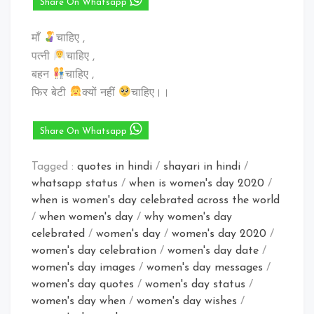
Share On Whatsapp
माँ
चाहिए ,
पत्नी
चाहिए ,
बहन
चाहिए ,
फिर बेटी
क्यों नहीं
चाहिए।।
Share On Whatsapp
Tagged :
quotes in hindi
/
shayari in hindi
/
whatsapp status
/
when is women's day 2020
/
when is women's day celebrated across the world
/
when women's day
/
why women's day
celebrated
/
women's day
/
women's day 2020
/
women's day celebration
/
women's day date
/
women's day images
/
women's day messages
/
women's day quotes
/
women's day status
/
women's day when
/
women's day wishes
/