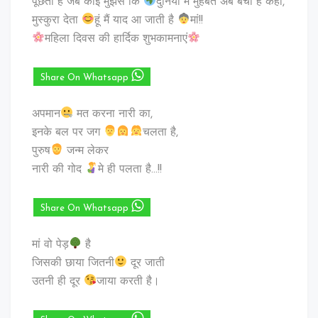
पूछता है जब कोई मुझसे कि
दुनिया में मुहबत अब बची है कहां,
मुस्कुरा देता
हूं मैं याद आ जाती है
मां!!
महिला दिवस की हार्दिक शुभकामनाएं
Share On Whatsapp
अपमान
मत करना नारी का,
इनके बल पर जग
चलता है,
पुरुष
जन्म लेकर
नारी की गोद
मे ही पलता है…!!
Share On Whatsapp
मां वो पेड़
है
जिसकी छाया जितनी
दूर जाती
उतनी ही दूर
जाया करती है।