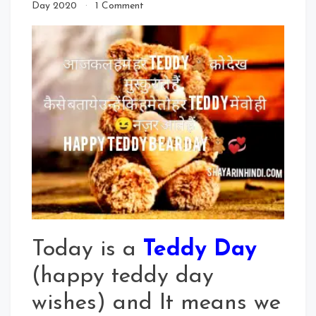
on
Day 2020
1 Comment
Top
30
Teddy
Day
Quotes
2020
In
Hindi
For
Whatsapp
Status
Today is a
Teddy Day
(happy teddy day
wishes) and It means we