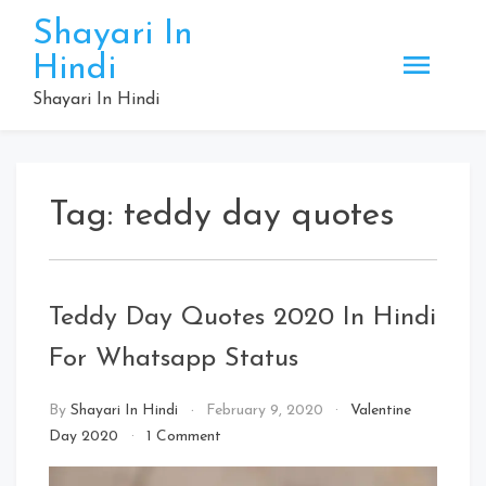
Skip
Shayari In
to
Hindi
content
Shayari In Hindi
Tag:
teddy day quotes
Teddy Day Quotes 2020 In Hindi
For Whatsapp Status
By
Shayari In Hindi
February 9, 2020
Valentine
on
Day 2020
1 Comment
Teddy
Day