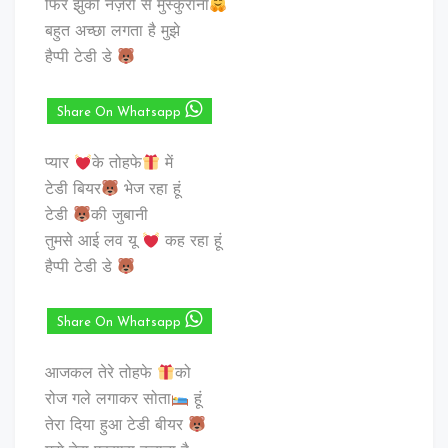
फिर झुकी नज़रों से मुस्कुराना
बहुत अच्छा लगता है मुझे
हैप्पी टेडी डे
Share On Whatsapp
प्यार
के तोहफे
में
टेडी बियर
भेज रहा हूं
टेडी
की जुबानी
तुमसे आई लव यू
कह रहा हूं
हैप्पी टेडी डे
Share On Whatsapp
आजकल तेरे तोहफे
को
रोज गले लगाकर सोता
हूं
तेरा दिया हुआ टेडी बीयर