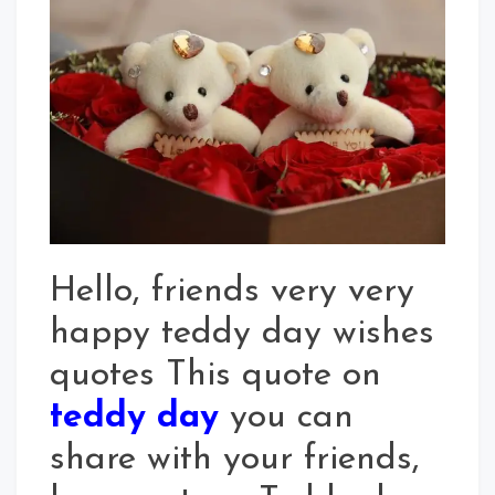
Quotes
2020
In
Hindi
For
Whatsapp
Status
Hello, friends very very
happy teddy day wishes
quotes This quote on
teddy day
you can
share with your friends,