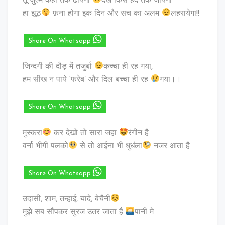
तू ज़ुल्म कहां तक ढायेगा
देखें किस हद तक जायेगा
हा झूठ
फ़ना होगा इक दिन और सच का अलम
लहरायेगा!!
Share On Whatsapp
जिन्दगी की दौड़ में तजुर्बा
कच्चा ही रह गया,
हम सीख न पाये ‘फरेब’ और दिल बच्चा ही रह
गया।।
Share On Whatsapp
मुस्करा
कर देखो तो सारा जहा
रंगीन है
वर्ना भीगी पलको
से तो आईना भी धुधंला
नजर आता है
Share On Whatsapp
उदासी, शाम, तन्हाई, यादे, बेचैनी
मुझे सब सौंपकर सुरज उतर जाता है
पानी मे