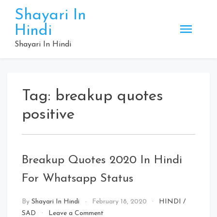
Skip
Shayari In
to
Hindi
content
Shayari In Hindi
Tag:
breakup quotes
positive
Breakup Quotes 2020 In Hindi
For Whatsapp Status
By
Shayari In Hindi
February 18, 2020
HINDI
/
on
SAD
Leave a Comment