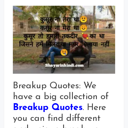
Breakup
Quotes
2020
In
Hindi
For
Whatsapp
Status
Breakup Quotes: We
have a big collection of
Breakup Quotes
. Here
you can find different