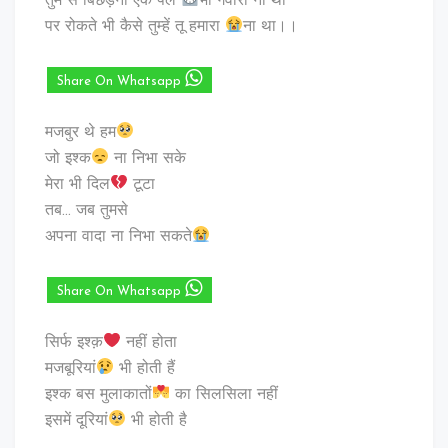
तुम से बिछड़ना एक पल
भी गवारा ना था
पर रोकते भी कैसे तुम्हें तू हमारा
ना था।।
Share On Whatsapp
मजबुर थे हम
जो इश्क
ना निभा सके
मेरा भी दिल
टूटा
तब… जब तुमसे
अपना वादा ना निभा सकते
Share On Whatsapp
सिर्फ इश्क़
नहीं होता
मजबूरियां
भी होती हैं
इश्क बस मुलाकातों
का सिलसिला नहीं
इसमें दूरियां
भी होती है