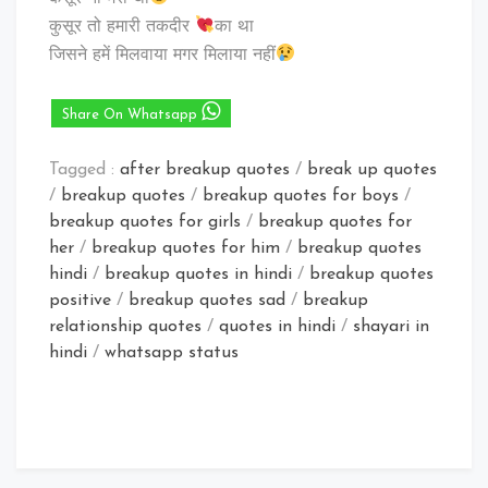
कुसूर तो हमारी तकदीर
का था
जिसने हमें मिलवाया मगर मिलाया नहीं
Share On Whatsapp
Tagged :
after breakup quotes
/
break up quotes
/
breakup quotes
/
breakup quotes for boys
/
breakup quotes for girls
/
breakup quotes for
her
/
breakup quotes for him
/
breakup quotes
hindi
/
breakup quotes in hindi
/
breakup quotes
positive
/
breakup quotes sad
/
breakup
relationship quotes
/
quotes in hindi
/
shayari in
hindi
/
whatsapp status