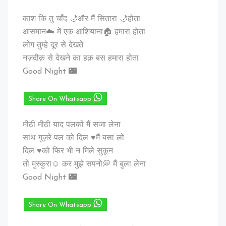
काश कि तु चाँद 🌙और मैं सितारा 🌙होता
आसमान☁️ में एक आशियाना🏠 हमारा होता
लोग तुम्हे दूर से देखते
नज़दीक़ से देखने का हक़ बस हमारा होता
Good Night 🌃
Share On Whatsapp
मीठी मीठी याद पलकों मैं सजा लेना
साथ गुज़रे पल को दिल ♥️मैं बसा लो
दिल ♥️को फिर भी न मिले सुकून
तो मुस्कुरा☺️ कर मुझे सपनो💭 मैं बुला लेना
Good Night 🌃
Share On Whatsapp