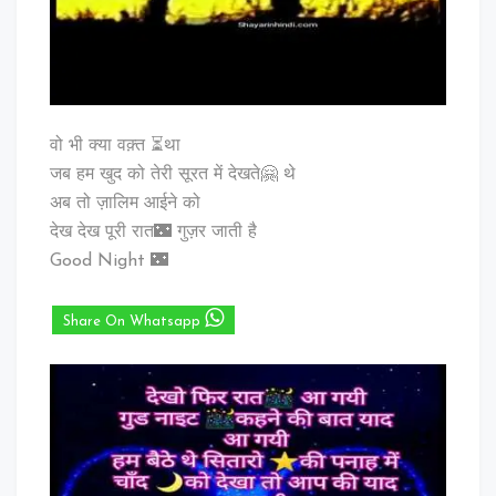
वो भी क्या वक़्त ⏳था
जब हम खुद को तेरी सूरत में देखते🤗 थे
अब तो ज़ालिम आईने को
देख देख पूरी रात🌃 गुज़र जाती है
Good Night 🌃
Share On Whatsapp