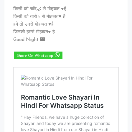
किसी को चाँद🌙 से मोहब्बत ♥️है
किसी को तारो⭐ से मोहब्बत♥️ है
हमे तो उनसे मोहब्बत ♥️है
जिनको हमसे मोहब्बत♥️ है
Good Night 🌃
Share On Whatsapp