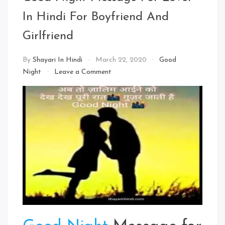
In Hindi For Boyfriend And
Girlfriend
By
Shayari In Hindi
March 22, 2020
Good
on
Night
Leave a Comment
Good
Night
Message
For
Lover
In
Hindi
For
Boyfriend
And
Girlfriend