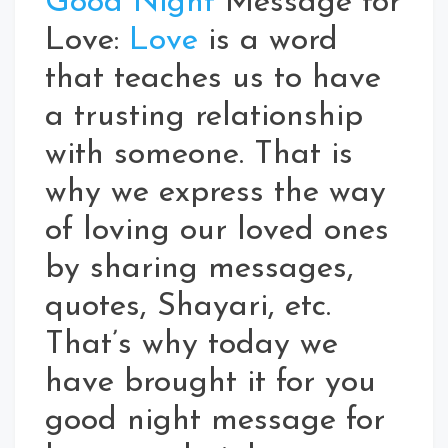
Good Night
Message for
Love:
Love
is a word
that teaches us to have
a trusting relationship
with someone. That is
why we express the way
of loving our loved ones
by sharing messages,
quotes, Shayari, etc.
That’s why today we
have brought it for you
good night message for