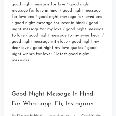
good night message for love
/
good night
message for love in hindi
/
good night message
for love one
/
good night message for loved one
/
good night message for lover in hindi
/
good
night message for my love
/
good night message
to love
/
good night message to my sweetheart
/
good night message with love
/
good night my
dear love
/
good night my love quotes
/
good
night wishes for lover
/
latest good night
messages
Good Night Message In Hindi
For Whatsapp, Fb, Instagram