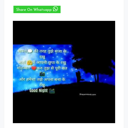
Share On Whatsapp