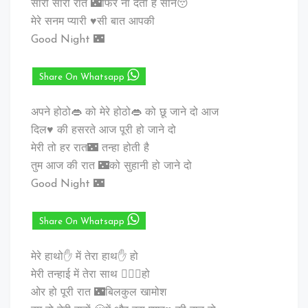
सारी सारी रात 🌃फिर ना देती है सोने😴
मेरे सनम प्यारी ♥️सी बात आपकी
Good Night 🌃
Share On Whatsapp
अपने होठो👄 को मेरे होठो👄 को छू जाने दो आज
दिल♥️ की हसरते आज पूरी हो जाने दो
मेरी तो हर रात🌃 तन्हा होती है
तुम आज की रात 🌃को सुहानी हो जाने दो
Good Night 🌃
Share On Whatsapp
मेरे हाथो✋ में तेरा हाथ✋ हो
मेरी तन्हाई में तेरा साथ 👨‍❤️‍👨हो
ओर हो पूरी रात 🌃बिलकुल खामोश