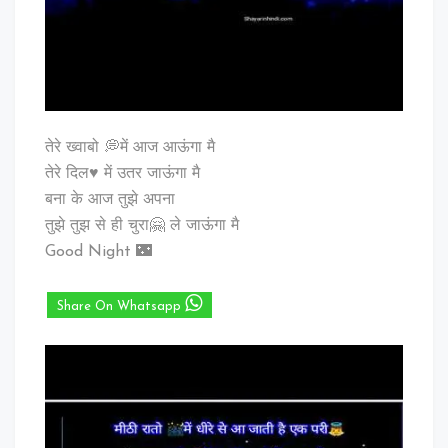
तेरे ख्वाबो 💭में आज आऊंगा मै
तेरे दिल♥️ में उतर जाऊंगा मै
बना के आज तुझे अपना
तुझे तुझ से ही चुरा🤗 ले जाऊंगा मै
Good Night 🌃
Share On Whatsapp