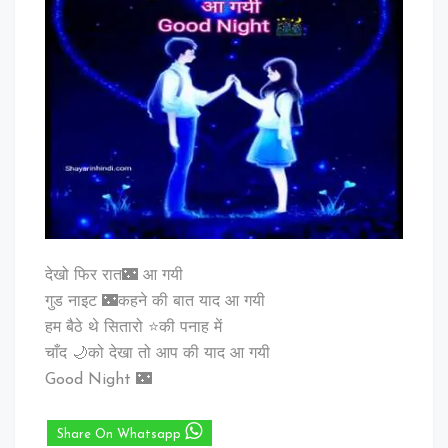
देखो फिर रात🌃 आ गयी
गुड नाइट 🌃कहने की बात याद आ गयी
हम बैठे थे सितारो ⭐की पनाह में
चाँद 🌙को देखा तो आप की याद आ गयी
Good Night 🌃
Share On Whatsapp