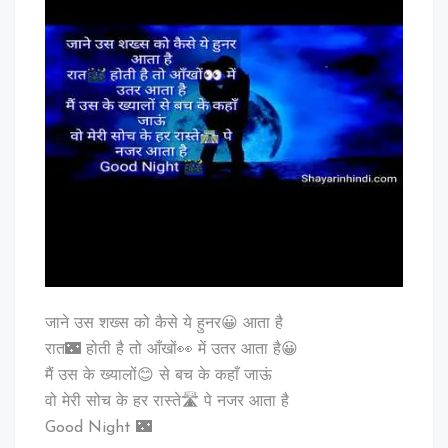
जाने उस शख्स को कैसे ये हुनर😀 आता है
रात🌃 होती है तो आँखों👀 में उतर आता है😀
मैं उस के ख्यालों😊 से बच के कहाँ जाऊं
वो मेरी सोच के हर रास्ते🛣️ पे नजर आता है
Good Night 🌃