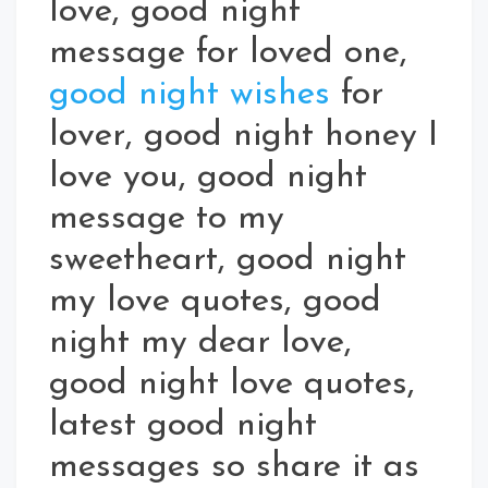
love, good night
message for loved one,
good night wishes
for
lover, good night honey I
love you, good night
message to my
sweetheart, good night
my love quotes, good
night my dear love,
good night love quotes,
latest good night
messages so share it as