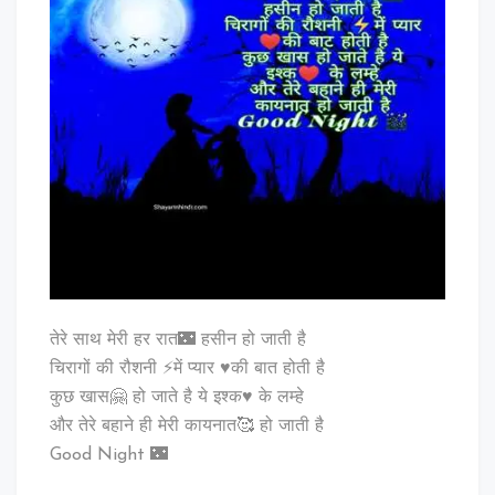
तेरे साथ मेरी हर रात🌃 हसीन हो जाती है
चिरागों की रौशनी ⚡में प्यार ♥️की बात होती है
कुछ खास🤗 हो जाते है ये इश्क♥️ के लम्हे
और तेरे बहाने ही मेरी कायनात🥰 हो जाती है
Good Night 🌃