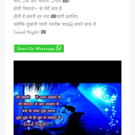
चाँद 🌙है ओर चाँदनी 🌙रात 🌃है
होती सितारो⭐ से तेरी बात है
होती है हमारी हर रात 🌃प्यारी इसलिए
क्योकि तुम्हारी प्यारी प्यारी♥️ याद🤗 हमारे साथ है
Good Night 🌃
Share On Whatsapp