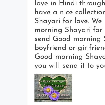
love in Hindi through
have a nice collecti
Shayari for love. We
morning Shayari for 
send Good morning S
boyfriend or girlfrie
Good morning Shayar
you will send it to y