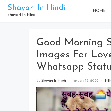
Skip
Shayari In Hindi
to
HOME
content
Shayari In Hindi
Good Morning S
Images For Love
Whatsapp Statu
By
Shayari In Hindi
January 18, 2020
HI