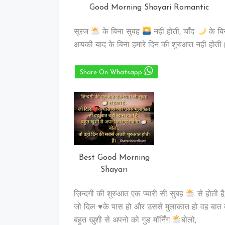
Good Morning Shayari Romantic
सूरज
के बिना सुबह
नही होती, चाँद
के बि
आपकी याद के बिना हमारे दिन की शुरुआत नही होती
Share On Whatsapp
Best Good Morning
Shayari
ज़िन्दगी की शुरुआत एक प्यारी सी सुबह
से होती है
जो दिल ♥️के पास हो और उससे मुलाकात हो वह बात ब
बहुत खुशी से अपनो को गुड मॉर्निंग
बोलो,