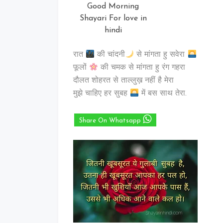
Good Morning
Shayari For love in
hindi
रात
की चांदनी
से मांगता हु सवेरा
फूलों
की चमक से मांगता हु रंग गहरा
दौलत शोहरत से ताल्लुख़ नहीं है मेरा
मुझे चाहिए हर सुबह
में बस साथ तेरा.
Share On Whatsapp