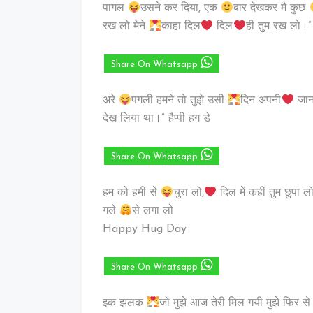
पागल
उसने कर दिया, एक
बार देखकर मै कुछ
रख लो मेने
काहा दिल
दिल
ही तुम रख लो।
Share On Whatsapp
अरे
पगली हमने तो तुझे उसी
दिन अपनी
जान 
देख लिया था।” हैप्पी हग डे
Share On Whatsapp
हम को हमी से
चुरा लो,
दिल में कहीं तुम छुपा 
गले
से लगा लो
Happy Hug Day
Share On Whatsapp
इक झलक
जो मुझे आज तेरी मिल गयी मुझे फिर 