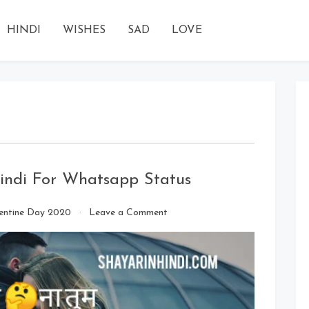
HINDI
WISHES
SAD
LOVE
indi For Whatsapp Status
on
entine Day 2020
Leave a Comment
Hug
Day
Quotes
2020
In
Hindi