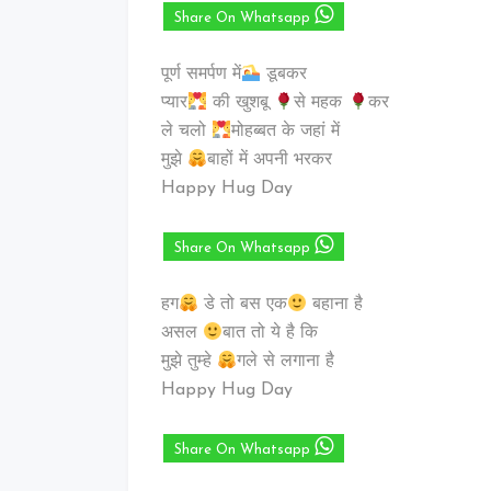
Share On Whatsapp
पूर्ण समर्पण में
डूबकर
प्यार
की खुशबू
से महक
कर
ले चलो
मोहब्बत के जहां में
मुझे
बाहों में अपनी भरकर
Happy Hug Day
Share On Whatsapp
हग
डे तो बस एक
बहाना है
असल
बात तो ये है कि
मुझे तुम्हे
गले से लगाना है
Happy Hug Day
Share On Whatsapp