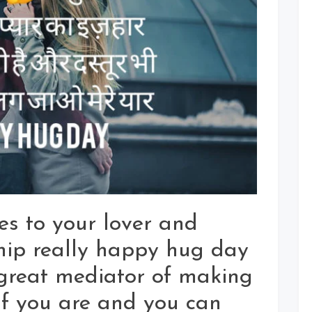
For
Whatsapp
Status
s to your lover and
hip really happy hug day
 great mediator of making
 If you are and you can