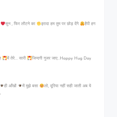
न
सुन , फिर लौटने का
इरादा हम तुम पर छोड़ देंगे
हैपी हग
ाह
में तेरे…. सारी
जिन्दगी गुजर जाए…Happy Hug Day
ही आँखों
में मुझे बसा
लो, दूरिया नहीं सही जाती अब ये
,