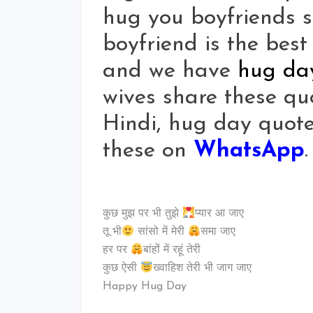
hug you boyfriends s
boyfriend is the best
and we have
hug da
wives share these qu
Hindi, hug day quotes
these on
WhatsApp
.
कुछ मुझ पर भी तुझे
प्यार आ जाए
तू भी
सांसो में मेरी
समा जाए
हर पर
बांहों में रहूं तेरी
कुछ ऐसी
ख्वाहिश तेरी भी जाग जाए
Happy Hug Day