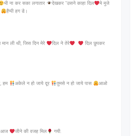
भी ना कर सका लगातार
देखकर “उसने काहा दिल
मे मुजे
”
हैप्पी हग डे।
मान ली थी, जिस दिन मेरे
दिल ने तेरे
दिल छुपकर
लो, हम
अकेले न हो जाये दूर
तुमसे न हो जाये पास
आओ
से आज
जीने की वजह मिल
गयी.