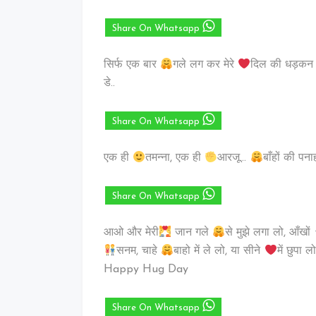
Share On Whatsapp
सिर्फ एक बार
गले लग कर मेरे
दिल की धड़क
डे..
Share On Whatsapp
एक ही
तमन्ना, एक ही
आरजू…
बाँहों की पन
Share On Whatsapp
आओ और मेरी
जान गले
से मुझे लगा लो, आँखों
सनम, चाहे
बाहो में ले लो, या सीने
में छुपा लो
Happy Hug Day
Share On Whatsapp