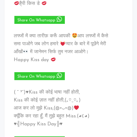
है्पी किस डे
Share On Whatsapp
लफ्जों में क्या तारीफ़ करूँ आपकी
आप लफ्जों में कैसे
समा पाओगे जब लोग हमारे
प्यार के बारे में पूछेंगे मेरी
आँखों
में जानेमन सिर्फ तुम नजर आओगे।
Happy Kiss day
Share On Whatsapp
( ˘ ³˘)♥Kiss की कोई भाषा नहीं होती,
Kiss की कोई ज़ात नहीं होती,(｡♡‿♡｡)
आज कर लो मुझे Kiss,(◍•ᴗ•◍)
क्यूँकि कर रहा हूँ, मैं तुझे बहुत Miss.(◕દ◕)
♥╣Happy Kiss Day╠♥