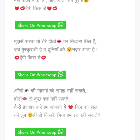
बस कत्ल बाकी है , औज़ार तो सब पुरे है
है्पी किस डे
Share On Whatsapp
मुझसे अच्छा तो तेरे होंठों
पर निखारा तिल है,
जब मुस्कुराती है तू दुनियाँ को
नज़र आता है.!!
है्पी किस डे
Share On Whatsapp
आँखों
की गहराई को समझ नहीं सकते,
होंठो
से कुछ कह नहीं सकते,
कैसे इज़हार करे हम आपको ये
दिल का हाल,
की तुम
ही हो जिसके बिना हम रह नहीं सकते.!!
Share On Whatsapp