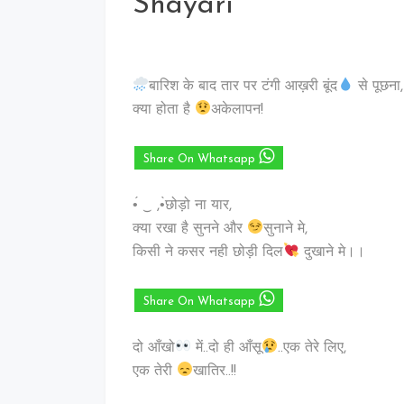
Shayari
बारिश के ‪बाद तार पर ‪टंगी ‪आख़री ‪‎बूंद
से पूछना,
क्या होता है ‪‎
अकेलापन!
Share On Whatsapp
•́ ‿ ,•̀छोड़ो ना यार,
क्या रखा है सुनने और
सुनाने मे,
किसी ने कसर नही छोड़ी दिल
दुखाने मे।।
Share On Whatsapp
दो आँखो
में..दो ही आँसू
..एक तेरे लिए,
एक तेरी
खातिर..!!