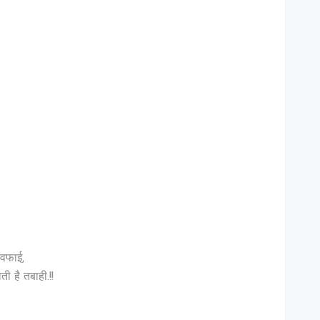
ेवफाई,
ी है तबाही.!!