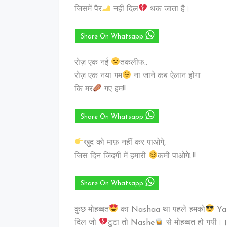
जिसमें पैर
नहीं दिल
थक जाता है।
Share On Whatsapp
रोज़ एक नई
तकलीफ..
रोज़ एक नया गम
ना जाने कब ऐलान होगा
कि मर
गए हम!!
Share On Whatsapp
खुद को माफ़ नहीं कर पाओगे,
जिस दिन जिंदगी में हमारी
कमी पाओगे..!!
Share On Whatsapp
कुछ मोहब्बत
का Nashaa था पहले हमको
Yar
दिल जो
टुटा तो Nashe
से मोहब्बत हो गयी।