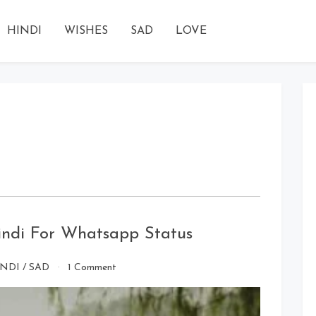
HINDI
WISHES
SAD
LOVE
indi For Whatsapp Status
on
INDI
/
SAD
1 Comment
Breakup
Shayari
2020