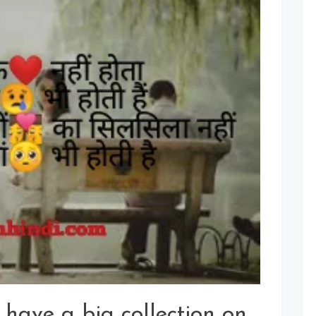
In
Hindi
For
Whatsapp
Status
have a big collection on