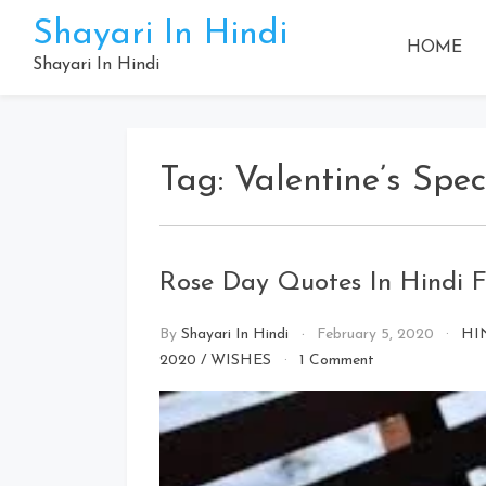
Skip
Shayari In Hindi
to
HOME
content
Shayari In Hindi
Tag:
Valentine’s Spec
Rose Day Quotes In Hindi 
By
Shayari In Hindi
February 5, 2020
HI
on
2020
/
WISHES
1 Comment
Rose
Day
Quotes
In
Hindi