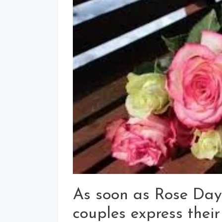
For
Whatsapp
Status
As soon as Rose Day a
couples express their