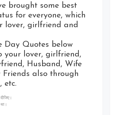
ve brought some best
tus for everyone, which
 lover, girlfriend and
se Day Quotes below
 your lover, girlfriend,
oyfriend, Husband, Wife
t Friends also through
 etc.
ज दीजिए।
ा था।