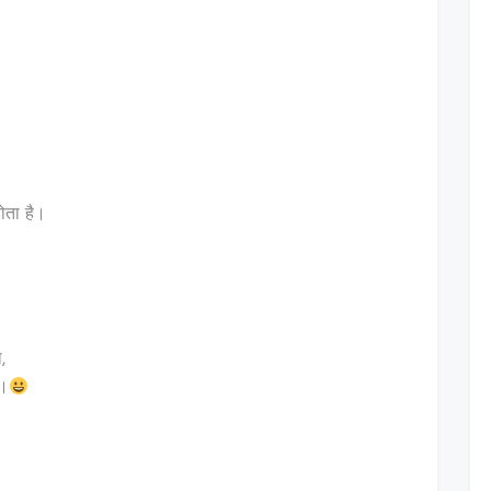
ोता है।
,
ा।