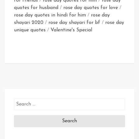
for friends
/
rose day quotes for him
/
rose day
quotes for husband
/
rose day quotes for love
/
rose day quotes in hindi for him
/
rose day
shayari 2020
/
rose day shayari for bf
/
rose day
unique quotes
/
Valentine's Special
Search
for: