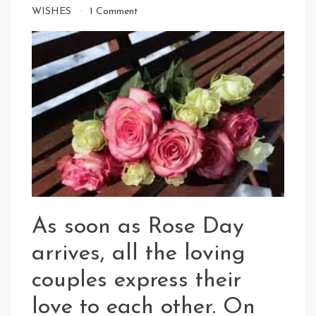
on
WISHES
1 Comment
Rose
Day
Quotes
In
Hindi
For
Whatsapp
Status
As soon as Rose Day
arrives, all the loving
couples express their
love to each other. On