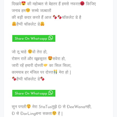
दिखावे
की महोब्बत से बेहतर हैं हमसे नफरत
किजिए
जनाब हम
सच्चे जज़्बातों
की बड़ी कदर करते हैं आज
चॉकलेट डे है
हैप्पी चॉकलेट डे
Share On Whatsapp
जो तू चाहे
वो तेरा हो,
रोशन रातें और खूबसूरत
सवेरा हो,
जारी रहें हमारी दोस्ती
का सिल सिला,
कामयाब हर मंजिल पर दोस्त
मेरा हो |
हैप्पी चॉकलेट डे
Share On Whatsapp
सुन पगली
मेरा StaTusतुझे Ð से ÐeeWanaनही,
Ð से ÐarLingबना सकता
है |