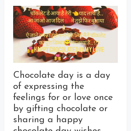
Chocolate
Day
Quotes
2020
In
Hindi
For
Whatsapp
Status
Chocolate day is a day
of expressing the
feelings for or love once
by gifting chocolate or
sharing a happy
chocolate day wishes