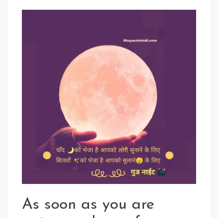
Good
Night
Quotes
In
Hindi
For
Whatsapp,
Fb,
Instagram
As soon as you are