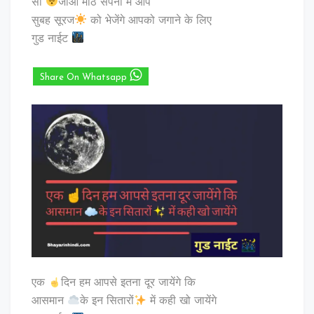
सो
जाओ मीठे सपनो में आप
सुबह सूरज
को भेजेंगे आपको जगाने के लिए
गुड नाईट
Share On Whatsapp
एक
दिन हम आपसे इतना दूर जायेंगे कि
आसमान
के इन सितारों
में कही खो जायेंगे