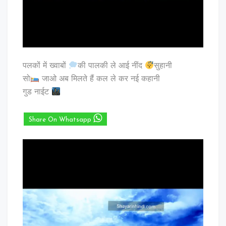
पलकों में ख्वाबों
की पालकी ले आई नींद
सुहानी
सो
जाओ अब मिलते हैं कल ले कर नई कहानी
गुड नाईट
Share On Whatsapp