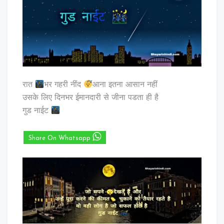
रात
भर गहरी नींद
आना इतना आसान नहीं
उसके लिए दिनभर ईमानदारी से जीना पडता ही है
गुड नाईट
Share On Whatsapp