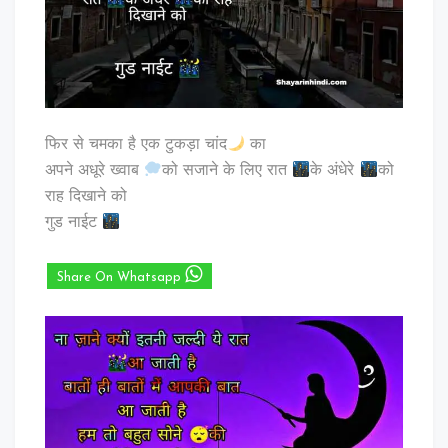
फिर से चमका है एक टुकड़ा चांद
का
अपने अधूरे ख्वाब
को सजाने के लिए रात
के अंधेरे
को
राह दिखाने को
गुड नाईट
Share On Whatsapp