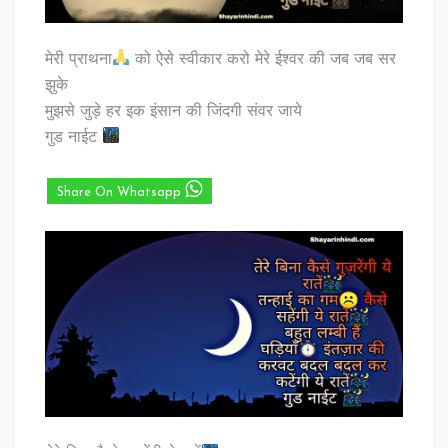
मेरी प्राथना
को ऐसे स्वीकार करो मेरे ईश्वर की जब जब सर
झुके
मुझसे जुड़े हर इक इंसान की जिंदगी संवर जाये
गुड नाईट
Share On Whatsapp