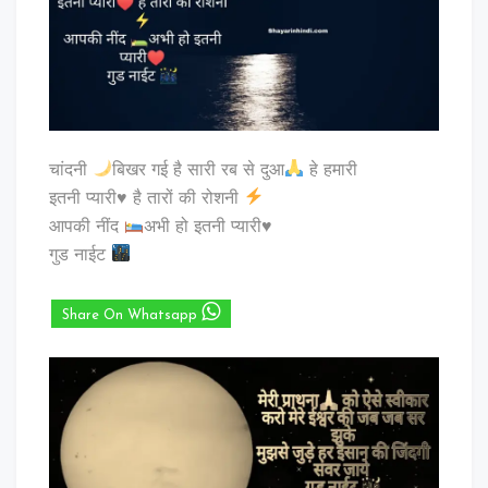
चांदनी
बिखर गई है सारी रब से दुआ
हे हमारी
इतनी प्यारी
♥️
है तारों की रोशनी
आपकी नींद
अभी हो इतनी प्यारी
♥️
गुड नाईट
Share On Whatsapp