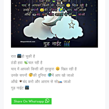
रात
हो चुकी है
ठंडी हवा
चल रही है
याद में आपको किसी की मुस्कुरा
खिल रही है
उनके सपनों
की दुनिया
में आप खो जाओ
आँखे
बंद करो और आराम से सो
जाओ
गुड नाईट
Share On Whatsapp