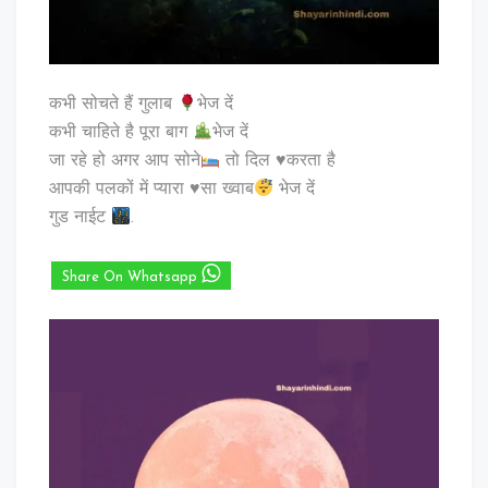
कभी सोचते हैं गुलाब
भेज दें
कभी चाहिते है पूरा बाग
भेज दें
जा रहे हो अगर आप सोने
तो दिल
♥️
करता है
आपकी पलकों में प्यारा
♥️
सा ख्वाब
भेज दें
गुड नाईट
.
Share On Whatsapp