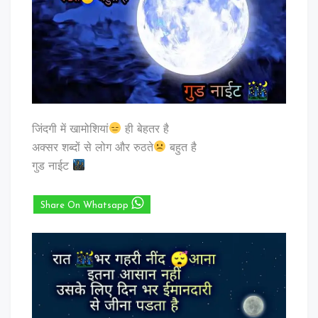
जिंदगी में खामोशियां
ही बेहतर है
अक्सर शब्दों से लोग और रुठते
बहुत है
गुड नाईट
Share On Whatsapp