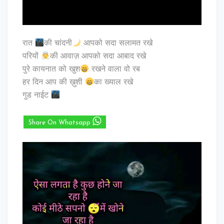
रात
की चांदनी
आपको सदा सलामत रखे
परियों
की आवाज़ आपको सदा आबाद रखे
पुरे कायनात को खुश
रखने वाला वो रब
हर दिन आप की ख़ुशी
का ख्याल रखे
गुड नाईट
Share On Whatsapp