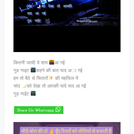
कितनी जल्दी ये शाम
आ गई
गुड नाइट
कहने की बात याद अा गई
हम तो बैठे थे सितारों
की महफिल में
चांद
को देखा तो आपकी यादे याद आ गई
गुड नाईट
Share On Whatsapp