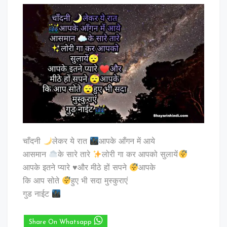
चाँदनी
लेकर ये रात
आपके आँगन में आये
आसमान
के सारे तारे
लोरी गा कर आपको सुलायें
आपके इतने प्यारे
♥️
और मीठे हों सपने
आपके
कि आप सोते
हुए भी सदा मुस्कुराएं
गुड नाईट
Share On Whatsapp