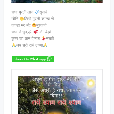
राधा मुरली-तान
सुनावें
छीनि
लियो मुरली कान्हा से
कान्हा मंद-मंद
मुस्कावें
राधा ने धुन,प्रेम
की छेड़ी
कृष्ण को तान पे,नाच
नचावें
जय श्री राधे कृष्णा
Share On Whatsapp