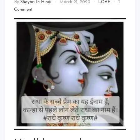
By
Shayari In Hindi
March 21, 2020
LOVE
1
on
Comment
Radha
Krishna
2020:
Radha
Krishna
Status
In
Hindi,
Radha
Krishna
Love