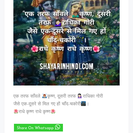
एक तरफ साँवले
कृष्ण, दूसरी तरफ
राधिका गोरी
जैसे एक-दूसरे से मिल गए हों चाँद-चकोरी
।
राधे कृष्ण राधे कृष्ण
Share On Whatsapp