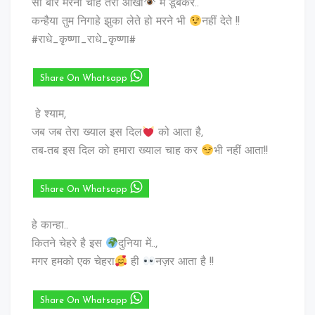
सो बार मरना चाह तेरी आँखों
में डूबकर..
कन्हैया तुम निगाहे झुका लेते हो मरने भी
नहीं देते !!
#राधे_कृष्णा_राधे_कृष्णा#
Share On Whatsapp
हे श्याम,
जब जब तेरा ख्याल इस दिल
को आता है,
तब-तब इस दिल को हमारा ख्याल चाह कर
भी नहीं आता!!
Share On Whatsapp
हे कान्हा..
कितने चेहरे है इस
दुनिया में..,
मगर हमको एक चेहरा
ही
नज़र आता है !!
Share On Whatsapp