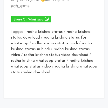
बस कृष्ण से शुरू और
कृष्ण पर ही खत्म!!
#राधे_कृष्णा#
Share On Whatsapp
Tagged :
radha krishna status
/
radha krishna
status download
/
radha krishna status for
whatsapp
/
radha krishna status hindi
/
radha
krishna status in hindi
/
radha krishna status
video
/
radha krishna status video download
/
radha krishna whatsapp status
/
radha krishna
whatsapp status video
/
radha krishna whatsapp
status video download