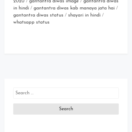
2020
/
gantantra diwas image
/
gantantra diwas
in hindi
/
gantantra diwas kab manaya jata hai
/
gantantra diwas status
/
shayari in hindi
/
whatsapp status
Search
for: