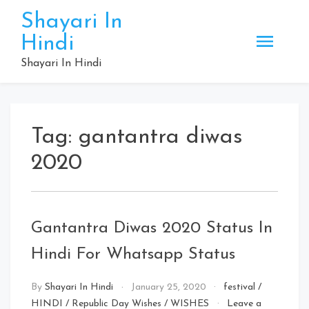
Skip
Shayari In
to
Hindi
content
Shayari In Hindi
Tag:
gantantra diwas
2020
Gantantra Diwas 2020 Status In
Hindi For Whatsapp Status
By
Shayari In Hindi
January 25, 2020
festival
/
HINDI
/
Republic Day Wishes
/
WISHES
Leave a