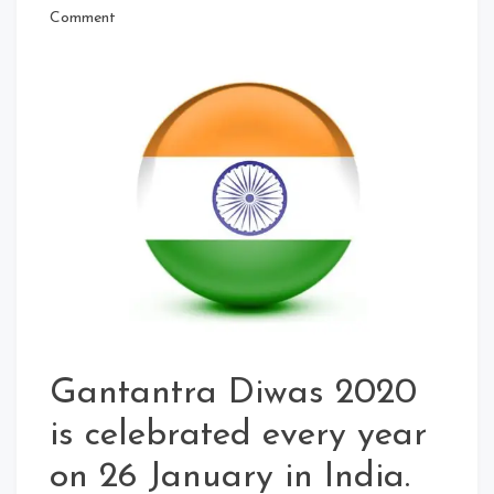
on
Comment
Gantantra
Diwas
2020
Status
In
Hindi
For
Whatsapp
Status
Gantantra Diwas 2020
is celebrated every year
on 26 January in India.